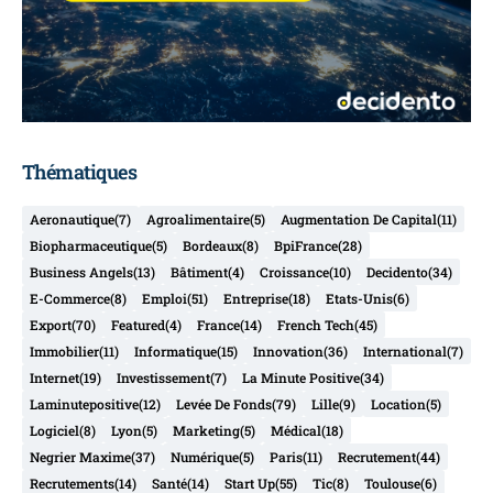
Thématiques
Aeronautique
(7)
Agroalimentaire
(5)
Augmentation De Capital
(11)
Biopharmaceutique
(5)
Bordeaux
(8)
BpiFrance
(28)
Business Angels
(13)
Bâtiment
(4)
Croissance
(10)
Decidento
(34)
E-Commerce
(8)
Emploi
(51)
Entreprise
(18)
Etats-Unis
(6)
Export
(70)
Featured
(4)
France
(14)
French Tech
(45)
Immobilier
(11)
Informatique
(15)
Innovation
(36)
International
(7)
Internet
(19)
Investissement
(7)
La Minute Positive
(34)
Laminutepositive
(12)
Levée De Fonds
(79)
Lille
(9)
Location
(5)
Logiciel
(8)
Lyon
(5)
Marketing
(5)
Médical
(18)
Negrier Maxime
(37)
Numérique
(5)
Paris
(11)
Recrutement
(44)
Recrutements
(14)
Santé
(14)
Start Up
(55)
Tic
(8)
Toulouse
(6)