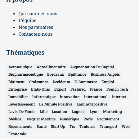
Qui sommes nous
L’équipe
Nos partenaires
Contactez-nous
Thématiques
Aeronautique
Agroalimentaire
Augmentation De Capital
Biopharmaceutique
Bordeaux
BpiFrance
Business Angels
Bâtiment
Croissance
Decidento
E-Commerce
Emploi
Entreprise
Etats-Unis
Export
Featured
France
French Tech
Immobilier
Informatique
Innovation
International
Internet
Investissement
La Minute Positive
Laminutepositive
Levée De Fonds
Lille
Location
Logiciel
Lyon
Marketing
Médical
Negrier Maxime
Numérique
Paris
Recrutement
Recrutements
Santé
Start Up
Tic
Toulouse
Transport
Web
Économie