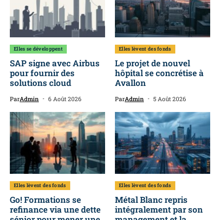
Elles se développent
Elles lèvent des fonds
SAP signe avec Airbus
Le projet de nouvel
pour fournir des
hôpital se concrétise à
solutions cloud
Avallon
Par
Admin
6 Août 2026
Par
Admin
5 Août 2026
Elles lèvent des fonds
Elles lèvent des fonds
Go! Formations se
Métal Blanc repris
refinance via une dette
intégralement par son
sénior pour mener une
management et la