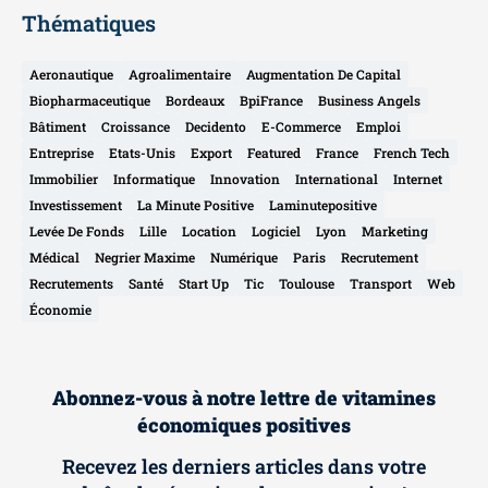
Thématiques
Aeronautique
Agroalimentaire
Augmentation De Capital
Biopharmaceutique
Bordeaux
BpiFrance
Business Angels
Bâtiment
Croissance
Decidento
E-Commerce
Emploi
Entreprise
Etats-Unis
Export
Featured
France
French Tech
Immobilier
Informatique
Innovation
International
Internet
Investissement
La Minute Positive
Laminutepositive
Levée De Fonds
Lille
Location
Logiciel
Lyon
Marketing
Médical
Negrier Maxime
Numérique
Paris
Recrutement
Recrutements
Santé
Start Up
Tic
Toulouse
Transport
Web
Économie
Abonnez-vous à notre lettre de vitamines
économiques positives
Recevez les derniers articles dans votre