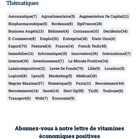
Thématiques
Aeronautique
(7)
Agroalimentaire
(5)
Augmentation De Capital
(11)
Biopharmaceutique
(5)
Bordeaux
(8)
BpiFrance
(28)
Business Angels
(13)
Bâtiment
(4)
Croissance
(10)
Decidento
(34)
E-Commerce
(8)
Emploi
(51)
Entreprise
(18)
Etats-Unis
(6)
Export
(70)
Featured
(4)
France
(14)
French Tech
(45)
Immobilier
(11)
Informatique
(15)
Innovation
(36)
International
(7)
Internet
(19)
Investissement
(7)
La Minute Positive
(34)
Laminutepositive
(12)
Levée De Fonds
(79)
Lille
(9)
Location
(5)
Logiciel
(8)
Lyon
(5)
Marketing
(5)
Médical
(18)
Negrier Maxime
(37)
Numérique
(5)
Paris
(11)
Recrutement
(44)
Recrutements
(14)
Santé
(14)
Start Up
(55)
Tic
(8)
Toulouse
(6)
Transport
(6)
Web
(7)
Économie
(9)
Abonnez-vous à notre lettre de vitamines
économiques positives