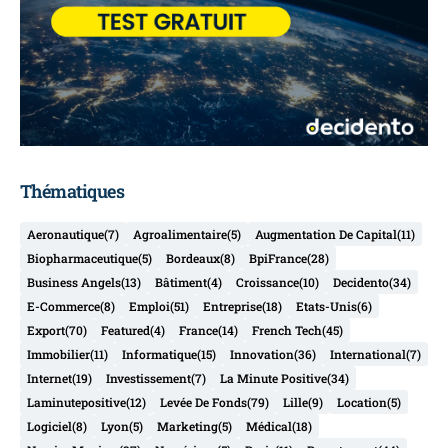
Thématiques
Aeronautique
(7)
Agroalimentaire
(5)
Augmentation De Capital
(11)
Biopharmaceutique
(5)
Bordeaux
(8)
BpiFrance
(28)
Business Angels
(13)
Bâtiment
(4)
Croissance
(10)
Decidento
(34)
E-Commerce
(8)
Emploi
(51)
Entreprise
(18)
Etats-Unis
(6)
Export
(70)
Featured
(4)
France
(14)
French Tech
(45)
Immobilier
(11)
Informatique
(15)
Innovation
(36)
International
(7)
Internet
(19)
Investissement
(7)
La Minute Positive
(34)
Laminutepositive
(12)
Levée De Fonds
(79)
Lille
(9)
Location
(5)
Logiciel
(8)
Lyon
(5)
Marketing
(5)
Médical
(18)