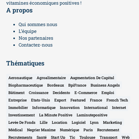
vitamines économiques positives !
A propos
Qui sommes nous
L’équipe
Nos partenaires
Contactez-nous
Thématiques
Aeronautique
Agroalimentaire
Augmentation De Capital
Biopharmaceutique
Bordeaux
BpiFrance
Business Angels
Bâtiment
Croissance
Decidento
E-Commerce
Emploi
Entreprise
Etats-Unis
Export
Featured
France
French Tech
Immobilier
Informatique
Innovation
International
Internet
Investissement
La Minute Positive
Laminutepositive
Levée De Fonds
Lille
Location
Logiciel
Lyon
Marketing
Médical
Negrier Maxime
Numérique
Paris
Recrutement
Recrutements
Santé
Start Up
Tic
Toulouse
Transport
Web