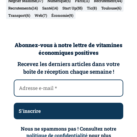
Negrier Maxime
(37)
Numérique
(5)
Paris
(11)
Recrutement
(44)
Recrutements
(14)
Santé
(14)
Start Up
(55)
Tic
(8)
Toulouse
(6)
Transport
(6)
Web
(7)
Économie
(9)
Abonnez-vous à notre lettre de vitamines
économiques positives
Recevez les derniers articles dans votre
boîte de réception chaque semaine !
Nous ne spammons pas ! Consultez notre
politique de confidentialité
pour plus