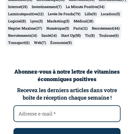
Internet
(19)
Investissement
(7)
La Minute Positive
(34)
Laminutepositive
(12)
Levée De Fonds
(79)
Lille
(9)
Location
(5)
Logiciel
(8)
Lyon
(5)
Marketing
(5)
Médical
(18)
Negrier Maxime
(37)
Numérique
(5)
Paris
(11)
Recrutement
(44)
Recrutements
(14)
Santé
(14)
Start Up
(55)
Tic
(8)
Toulouse
(6)
Transport
(6)
Web
(7)
Économie
(9)
Abonnez-vous à notre lettre de vitamines
économiques positives
Recevez les derniers articles dans votre
boîte de réception chaque semaine !