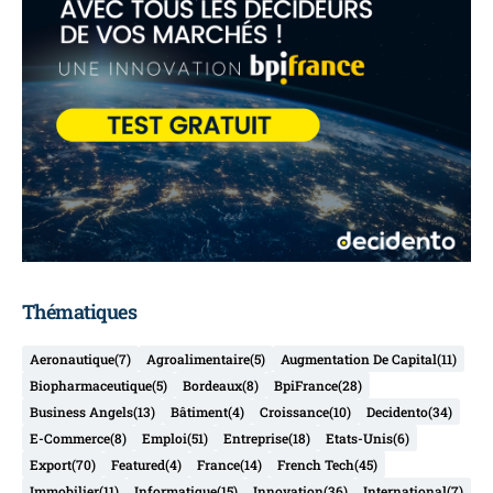
Thématiques
Aeronautique
(7)
Agroalimentaire
(5)
Augmentation De Capital
(11)
Biopharmaceutique
(5)
Bordeaux
(8)
BpiFrance
(28)
Business Angels
(13)
Bâtiment
(4)
Croissance
(10)
Decidento
(34)
E-Commerce
(8)
Emploi
(51)
Entreprise
(18)
Etats-Unis
(6)
Export
(70)
Featured
(4)
France
(14)
French Tech
(45)
Immobilier
(11)
Informatique
(15)
Innovation
(36)
International
(7)