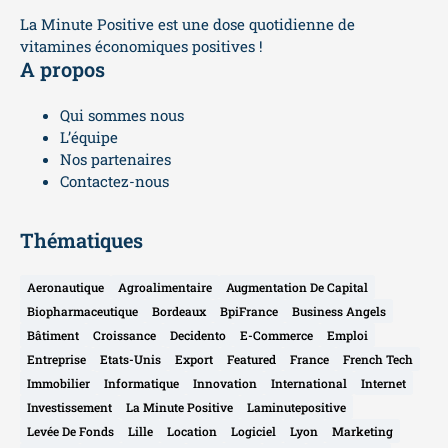
La Minute Positive est une dose quotidienne de
vitamines économiques positives !
A propos
Qui sommes nous
L’équipe
Nos partenaires
Contactez-nous
Thématiques
Aeronautique
Agroalimentaire
Augmentation De Capital
Biopharmaceutique
Bordeaux
BpiFrance
Business Angels
Bâtiment
Croissance
Decidento
E-Commerce
Emploi
Entreprise
Etats-Unis
Export
Featured
France
French Tech
Immobilier
Informatique
Innovation
International
Internet
Investissement
La Minute Positive
Laminutepositive
Levée De Fonds
Lille
Location
Logiciel
Lyon
Marketing