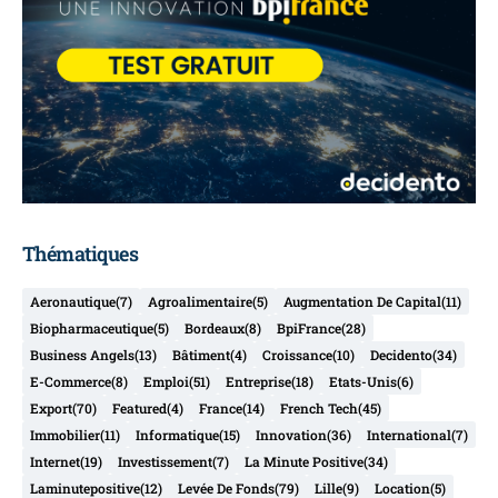
Thématiques
Aeronautique
(7)
Agroalimentaire
(5)
Augmentation De Capital
(11)
Biopharmaceutique
(5)
Bordeaux
(8)
BpiFrance
(28)
Business Angels
(13)
Bâtiment
(4)
Croissance
(10)
Decidento
(34)
E-Commerce
(8)
Emploi
(51)
Entreprise
(18)
Etats-Unis
(6)
Export
(70)
Featured
(4)
France
(14)
French Tech
(45)
Immobilier
(11)
Informatique
(15)
Innovation
(36)
International
(7)
Internet
(19)
Investissement
(7)
La Minute Positive
(34)
Laminutepositive
(12)
Levée De Fonds
(79)
Lille
(9)
Location
(5)