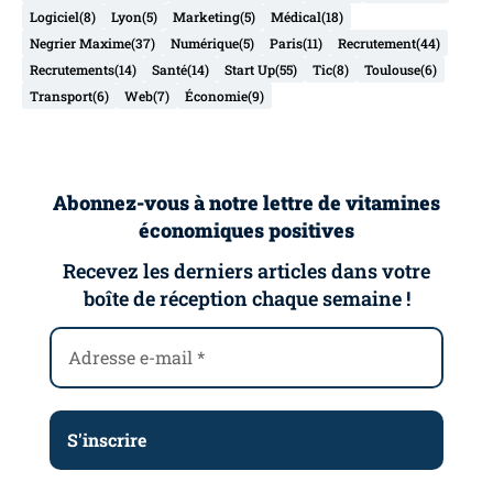
Logiciel
(8)
Lyon
(5)
Marketing
(5)
Médical
(18)
Negrier Maxime
(37)
Numérique
(5)
Paris
(11)
Recrutement
(44)
Recrutements
(14)
Santé
(14)
Start Up
(55)
Tic
(8)
Toulouse
(6)
Transport
(6)
Web
(7)
Économie
(9)
Abonnez-vous à notre lettre de vitamines
économiques positives
Recevez les derniers articles dans votre
boîte de réception chaque semaine !