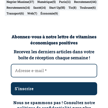
Negrier Maxime
(37)
Numérique
(5)
Paris
(11)
Recrutement
(44)
Recrutements
(14)
Santé
(14)
Start Up
(55)
Tic
(8)
Toulouse
(6)
Transport
(6)
Web
(7)
Économie
(9)
Abonnez-vous à notre lettre de vitamines
économiques positives
Recevez les derniers articles dans votre
boîte de réception chaque semaine !
Nous ne spammons pas ! Consultez notre
politique de confidentialité
pour plus