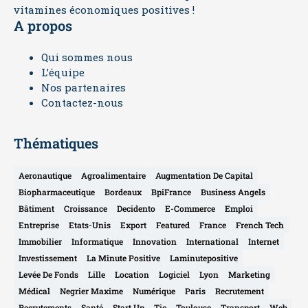
vitamines économiques positives !
A propos
Qui sommes nous
L’équipe
Nos partenaires
Contactez-nous
Thématiques
Aeronautique
Agroalimentaire
Augmentation De Capital
Biopharmaceutique
Bordeaux
BpiFrance
Business Angels
Bâtiment
Croissance
Decidento
E-Commerce
Emploi
Entreprise
Etats-Unis
Export
Featured
France
French Tech
Immobilier
Informatique
Innovation
International
Internet
Investissement
La Minute Positive
Laminutepositive
Levée De Fonds
Lille
Location
Logiciel
Lyon
Marketing
Médical
Negrier Maxime
Numérique
Paris
Recrutement
Recrutements
Santé
Start Up
Tic
Toulouse
Transport
Web