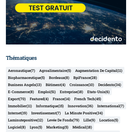
Thématiques
Aeronautique
(7)
Agroalimentaire
(5)
Augmentation De Capital
(11)
Biopharmaceutique
(5)
Bordeaux
(8)
BpiFrance
(28)
Business Angels
(13)
Bâtiment
(4)
Croissance
(10)
Decidento
(34)
E-Commerce
(8)
Emploi
(51)
Entreprise
(18)
Etats-Unis
(6)
Export
(70)
Featured
(4)
France
(14)
French Tech
(45)
Immobilier
(11)
Informatique
(15)
Innovation
(36)
International
(7)
Internet
(19)
Investissement
(7)
La Minute Positive
(34)
Laminutepositive
(12)
Levée De Fonds
(79)
Lille
(9)
Location
(5)
Logiciel
(8)
Lyon
(5)
Marketing
(5)
Médical
(18)