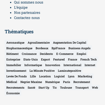
Qui sommes nous
L’équipe
Nos partenaires
Contactez-nous
Thématiques
Aeronautique
Agroalimentaire
Augmentation De Capital
Biopharmaceutique
Bordeaux
BpiFrance
Business Angels
Bâtiment
Croissance
Decidento
E-Commerce
Emploi
Entreprise
Etats-Unis
Export
Featured
France
French Tech
Immobilier
Informatique
Innovation
International
Internet
Investissement
La Minute Positive
Laminutepositive
Levée De Fonds
Lille
Location
Logiciel
Lyon
Marketing
Médical
Negrier Maxime
Numérique
Paris
Recrutement
Recrutements
Santé
Start Up
Tic
Toulouse
Transport
Web
Économie