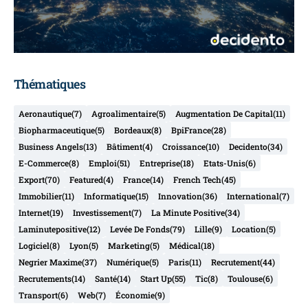
Thématiques
Aeronautique
(7)
Agroalimentaire
(5)
Augmentation De Capital
(11)
Biopharmaceutique
(5)
Bordeaux
(8)
BpiFrance
(28)
Business Angels
(13)
Bâtiment
(4)
Croissance
(10)
Decidento
(34)
E-Commerce
(8)
Emploi
(51)
Entreprise
(18)
Etats-Unis
(6)
Export
(70)
Featured
(4)
France
(14)
French Tech
(45)
Immobilier
(11)
Informatique
(15)
Innovation
(36)
International
(7)
Internet
(19)
Investissement
(7)
La Minute Positive
(34)
Laminutepositive
(12)
Levée De Fonds
(79)
Lille
(9)
Location
(5)
Logiciel
(8)
Lyon
(5)
Marketing
(5)
Médical
(18)
Negrier Maxime
(37)
Numérique
(5)
Paris
(11)
Recrutement
(44)
Recrutements
(14)
Santé
(14)
Start Up
(55)
Tic
(8)
Toulouse
(6)
Transport
(6)
Web
(7)
Économie
(9)