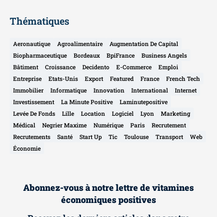
Thématiques
Aeronautique
Agroalimentaire
Augmentation De Capital
Biopharmaceutique
Bordeaux
BpiFrance
Business Angels
Bâtiment
Croissance
Decidento
E-Commerce
Emploi
Entreprise
Etats-Unis
Export
Featured
France
French Tech
Immobilier
Informatique
Innovation
International
Internet
Investissement
La Minute Positive
Laminutepositive
Levée De Fonds
Lille
Location
Logiciel
Lyon
Marketing
Médical
Negrier Maxime
Numérique
Paris
Recrutement
Recrutements
Santé
Start Up
Tic
Toulouse
Transport
Web
Économie
Abonnez-vous à notre lettre de vitamines
économiques positives