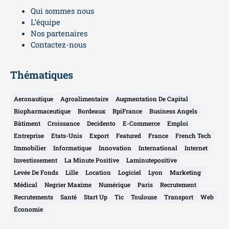
Qui sommes nous
L’équipe
Nos partenaires
Contactez-nous
Thématiques
Aeronautique
Agroalimentaire
Augmentation De Capital
Biopharmaceutique
Bordeaux
BpiFrance
Business Angels
Bâtiment
Croissance
Decidento
E-Commerce
Emploi
Entreprise
Etats-Unis
Export
Featured
France
French Tech
Immobilier
Informatique
Innovation
International
Internet
Investissement
La Minute Positive
Laminutepositive
Levée De Fonds
Lille
Location
Logiciel
Lyon
Marketing
Médical
Negrier Maxime
Numérique
Paris
Recrutement
Recrutements
Santé
Start Up
Tic
Toulouse
Transport
Web
Économie