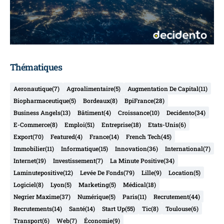
Thématiques
Aeronautique
(7)
Agroalimentaire
(5)
Augmentation De Capital
(11)
Biopharmaceutique
(5)
Bordeaux
(8)
BpiFrance
(28)
Business Angels
(13)
Bâtiment
(4)
Croissance
(10)
Decidento
(34)
E-Commerce
(8)
Emploi
(51)
Entreprise
(18)
Etats-Unis
(6)
Export
(70)
Featured
(4)
France
(14)
French Tech
(45)
Immobilier
(11)
Informatique
(15)
Innovation
(36)
International
(7)
Internet
(19)
Investissement
(7)
La Minute Positive
(34)
Laminutepositive
(12)
Levée De Fonds
(79)
Lille
(9)
Location
(5)
Logiciel
(8)
Lyon
(5)
Marketing
(5)
Médical
(18)
Negrier Maxime
(37)
Numérique
(5)
Paris
(11)
Recrutement
(44)
Recrutements
(14)
Santé
(14)
Start Up
(55)
Tic
(8)
Toulouse
(6)
Transport
(6)
Web
(7)
Économie
(9)