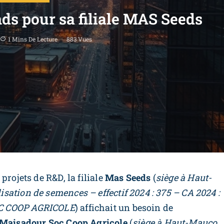
ds pour sa filiale MAS Seeds
1 Mins De Lecture
883 Vues
projets de R&D, la filiale
Mas Seeds
(
siège à Haut-
ation de semences – effectif 2024 : 375 – CA 2024 :
OC COOP AGRICOLE
) affichait un besoin de
Maisadour Soc Coop Agricole
(
siège à Haut-Mauco