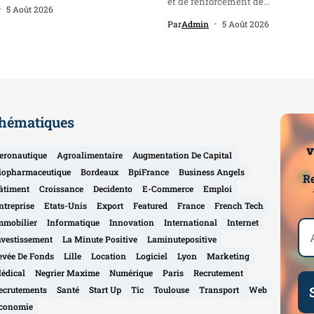
et de renforcement de...
5 Août 2026
Par
Admin
5 Août 2026
hématiques
v
eronautique
Agroalimentaire
Augmentation De Capital
iopharmaceutique
Bordeaux
BpiFrance
Business Angels
Re
âtiment
Croissance
Decidento
E-Commerce
Emploi
ntreprise
Etats-Unis
Export
Featured
France
French Tech
mmobilier
Informatique
Innovation
International
Internet
nvestissement
La Minute Positive
Laminutepositive
evée De Fonds
Lille
Location
Logiciel
Lyon
Marketing
édical
Negrier Maxime
Numérique
Paris
Recrutement
ecrutements
Santé
Start Up
Tic
Toulouse
Transport
Web
conomie