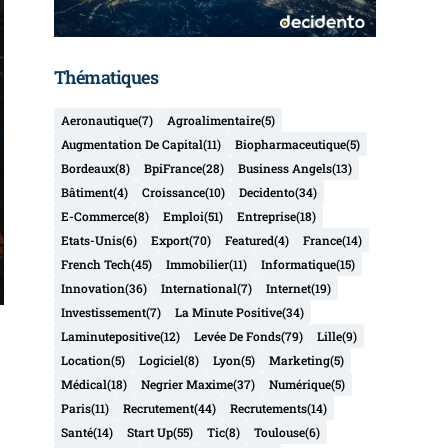
Thématiques
Aeronautique
(7)
Agroalimentaire
(5)
Augmentation De Capital
(11)
Biopharmaceutique
(5)
Bordeaux
(8)
BpiFrance
(28)
Business Angels
(13)
Bâtiment
(4)
Croissance
(10)
Decidento
(34)
E-Commerce
(8)
Emploi
(51)
Entreprise
(18)
Etats-Unis
(6)
Export
(70)
Featured
(4)
France
(14)
French Tech
(45)
Immobilier
(11)
Informatique
(15)
Innovation
(36)
International
(7)
Internet
(19)
Investissement
(7)
La Minute Positive
(34)
Laminutepositive
(12)
Levée De Fonds
(79)
Lille
(9)
Location
(5)
Logiciel
(8)
Lyon
(5)
Marketing
(5)
Médical
(18)
Negrier Maxime
(37)
Numérique
(5)
Paris
(11)
Recrutement
(44)
Recrutements
(14)
Santé
(14)
Start Up
(55)
Tic
(8)
Toulouse
(6)