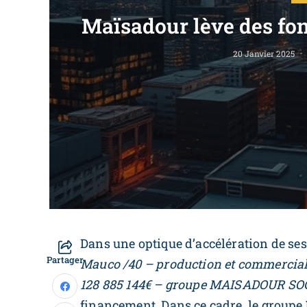
Maïsadour lève des fon
20 Janvier 2025
Dans une optique d’accélération de ses 
Partager
Mauco /40 – production et commercialis
128 885 144€ – groupe MAISADOUR S
financement. Dans ce cadre, le groupe