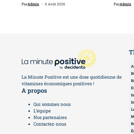
Par
Admin
6 Août 2026
Par
Admin
T
A
B
La Minute Positive est une dose quotidienne de
B
vitamines économiques positives !
E
A propos
I
I
Qui sommes nous
L
L’équipe
M
Nos partenaires
Contactez-nous
R
É