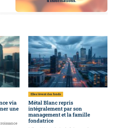
d’informations.
Elles lèvent des fonds
nce via
Métal Blanc repris
ener une
intégralement par son
management et la famille
fondatrice
croissance