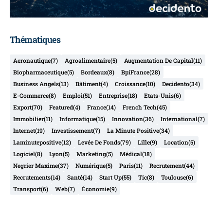
Thématiques
Aeronautique
(7)
Agroalimentaire
(5)
Augmentation De Capital
(11)
Biopharmaceutique
(5)
Bordeaux
(8)
BpiFrance
(28)
Business Angels
(13)
Bâtiment
(4)
Croissance
(10)
Decidento
(34)
E-Commerce
(8)
Emploi
(51)
Entreprise
(18)
Etats-Unis
(6)
Export
(70)
Featured
(4)
France
(14)
French Tech
(45)
Immobilier
(11)
Informatique
(15)
Innovation
(36)
International
(7)
Internet
(19)
Investissement
(7)
La Minute Positive
(34)
Laminutepositive
(12)
Levée De Fonds
(79)
Lille
(9)
Location
(5)
Logiciel
(8)
Lyon
(5)
Marketing
(5)
Médical
(18)
Negrier Maxime
(37)
Numérique
(5)
Paris
(11)
Recrutement
(44)
Recrutements
(14)
Santé
(14)
Start Up
(55)
Tic
(8)
Toulouse
(6)
Transport
(6)
Web
(7)
Économie
(9)