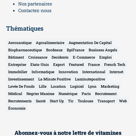
Nos partenaires
Contactez-nous
Thématiques
Aeronautique
Agroalimentaire
Augmentation De Capital
Biopharmaceutique
Bordeaux
BpiFrance
Business Angels
Bâtiment
Croissance
Decidento
E-Commerce
Emploi
Entreprise
Etats-Unis
Export
Featured
France
French Tech
Immobilier
Informatique
Innovation
International
Internet
Investissement
La Minute Positive
Laminutepositive
Levée De Fonds
Lille
Location
Logiciel
Lyon
Marketing
Médical
Negrier Maxime
Numérique
Paris
Recrutement
Recrutements
Santé
Start Up
Tic
Toulouse
Transport
Web
Économie
Abonnez-vous à notre lettre de vitamines