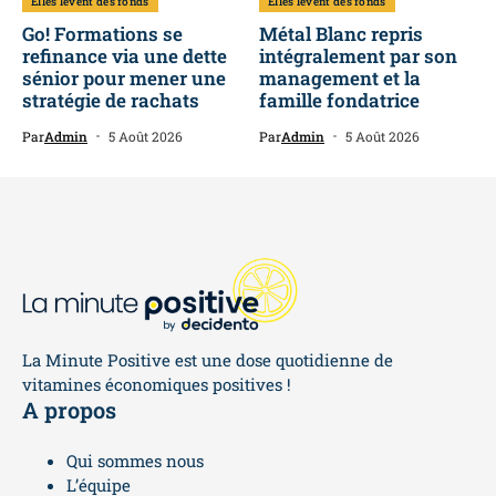
Elles lèvent des fonds
Elles lèvent des fonds
Go! Formations se
Métal Blanc repris
refinance via une dette
intégralement par son
sénior pour mener une
management et la
stratégie de rachats
famille fondatrice
Par
Admin
5 Août 2026
Par
Admin
5 Août 2026
La Minute Positive est une dose quotidienne de
vitamines économiques positives !
A propos
Qui sommes nous
L’équipe