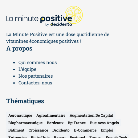
La Minute Positive est une dose quotidienne de
vitamines économiques positives !
A propos
Qui sommes nous
L’équipe
Nos partenaires
Contactez-nous
Thématiques
Aeronautique
Agroalimentaire
Augmentation De Capital
Biopharmaceutique
Bordeaux
BpiFrance
Business Angels
Bâtiment
Croissance
Decidento
E-Commerce
Emploi
Entreprise
Etats-Unis
Export
Featured
France
French Tech