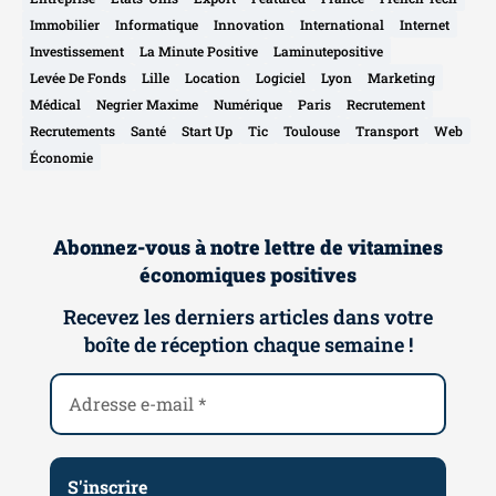
Immobilier
Informatique
Innovation
International
Internet
Investissement
La Minute Positive
Laminutepositive
Levée De Fonds
Lille
Location
Logiciel
Lyon
Marketing
Médical
Negrier Maxime
Numérique
Paris
Recrutement
Recrutements
Santé
Start Up
Tic
Toulouse
Transport
Web
Économie
Abonnez-vous à notre lettre de vitamines
économiques positives
Recevez les derniers articles dans votre
boîte de réception chaque semaine !