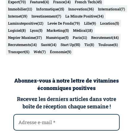
Export
(70)
Featured
(4)
France
(14)
French Tech
(45)
Immobilier
(11)
Informatique
(15)
Innovation
(36)
International
(7)
Internet
(19)
Investissement
(7)
La Minute Positive
(34)
Laminutepositive
(12)
Levée De Fonds
(79)
Lille
(9)
Location
(5)
Logiciel
(8)
Lyon
(5)
Marketing
(5)
Médical
(18)
Negrier Maxime
(37)
Numérique
(5)
Paris
(11)
Recrutement
(44)
Recrutements
(14)
Santé
(14)
Start Up
(55)
Tic
(8)
Toulouse
(6)
Transport
(6)
Web
(7)
Économie
(9)
Abonnez-vous à notre lettre de vitamines
économiques positives
Recevez les derniers articles dans votre
boîte de réception chaque semaine !