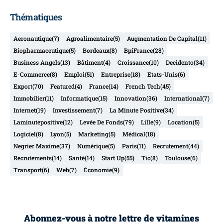
Thématiques
Aeronautique
(7)
Agroalimentaire
(5)
Augmentation De Capital
(11)
Biopharmaceutique
(5)
Bordeaux
(8)
BpiFrance
(28)
Business Angels
(13)
Bâtiment
(4)
Croissance
(10)
Decidento
(34)
E-Commerce
(8)
Emploi
(51)
Entreprise
(18)
Etats-Unis
(6)
Export
(70)
Featured
(4)
France
(14)
French Tech
(45)
Immobilier
(11)
Informatique
(15)
Innovation
(36)
International
(7)
Internet
(19)
Investissement
(7)
La Minute Positive
(34)
Laminutepositive
(12)
Levée De Fonds
(79)
Lille
(9)
Location
(5)
Logiciel
(8)
Lyon
(5)
Marketing
(5)
Médical
(18)
Negrier Maxime
(37)
Numérique
(5)
Paris
(11)
Recrutement
(44)
Recrutements
(14)
Santé
(14)
Start Up
(55)
Tic
(8)
Toulouse
(6)
Transport
(6)
Web
(7)
Économie
(9)
Abonnez-vous à notre lettre de vitamines