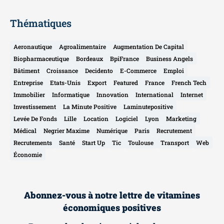
Thématiques
Aeronautique
Agroalimentaire
Augmentation De Capital
Biopharmaceutique
Bordeaux
BpiFrance
Business Angels
Bâtiment
Croissance
Decidento
E-Commerce
Emploi
Entreprise
Etats-Unis
Export
Featured
France
French Tech
Immobilier
Informatique
Innovation
International
Internet
Investissement
La Minute Positive
Laminutepositive
Levée De Fonds
Lille
Location
Logiciel
Lyon
Marketing
Médical
Negrier Maxime
Numérique
Paris
Recrutement
Recrutements
Santé
Start Up
Tic
Toulouse
Transport
Web
Économie
Abonnez-vous à notre lettre de vitamines
économiques positives