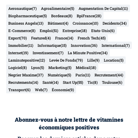
Aeronautique
(7)
Agroalimentaire
(5)
Augmentation De Capital
(11)
Biopharmaceutique
(5)
Bordeaux
(8)
BpiFrance
(28)
Business Angels
(13)
Bâtiment
(4)
Croissance
(10)
Decidento
(34)
E-Commerce
(8)
Emploi
(51)
Entreprise
(18)
Etats-Unis
(6)
Export
(70)
Featured
(4)
France
(14)
French Tech
(45)
Immobilier
(11)
Informatique
(15)
Innovation
(36)
International
(7)
Internet
(19)
Investissement
(7)
La Minute Positive
(34)
Laminutepositive
(12)
Levée De Fonds
(79)
Lille
(9)
Location
(5)
Logiciel
(8)
Lyon
(5)
Marketing
(5)
Médical
(18)
Negrier Maxime
(37)
Numérique
(5)
Paris
(11)
Recrutement
(44)
Recrutements
(14)
Santé
(14)
Start Up
(55)
Tic
(8)
Toulouse
(6)
Transport
(6)
Web
(7)
Économie
(9)
Abonnez-vous à notre lettre de vitamines
économiques positives