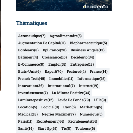
Thématiques
Aeronautique
(7)
Agroalimentaire
(5)
Augmentation De Capital
(11)
Biopharmaceutique
(5)
Bordeaux
(8)
BpiFrance
(28)
Business Angels
(13)
Bâtiment
(4)
Croissance
(10)
Decidento
(34)
E-Commerce
(8)
Emploi
(51)
Entreprise
(18)
Etats-Unis
(6)
Export
(70)
Featured
(4)
France
(14)
French Tech
(45)
Immobilier
(11)
Informatique
(15)
Innovation
(36)
International
(7)
Internet
(19)
Investissement
(7)
La Minute Positive
(34)
Laminutepositive
(12)
Levée De Fonds
(79)
Lille
(9)
Location
(5)
Logiciel
(8)
Lyon
(5)
Marketing
(5)
Médical
(18)
Negrier Maxime
(37)
Numérique
(5)
Paris
(11)
Recrutement
(44)
Recrutements
(14)
Santé
(14)
Start Up
(55)
Tic
(8)
Toulouse
(6)