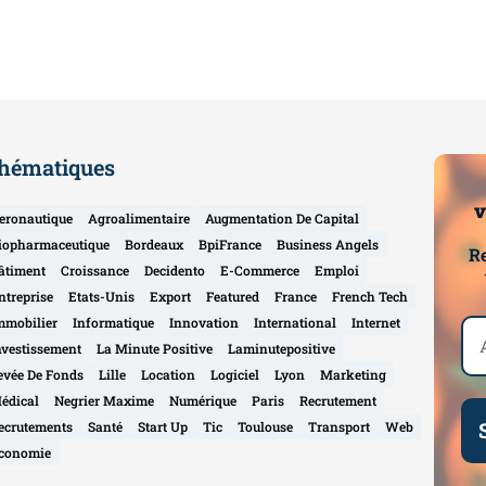
hématiques
v
eronautique
Agroalimentaire
Augmentation De Capital
iopharmaceutique
Bordeaux
BpiFrance
Business Angels
Re
âtiment
Croissance
Decidento
E-Commerce
Emploi
ntreprise
Etats-Unis
Export
Featured
France
French Tech
mmobilier
Informatique
Innovation
International
Internet
nvestissement
La Minute Positive
Laminutepositive
evée De Fonds
Lille
Location
Logiciel
Lyon
Marketing
édical
Negrier Maxime
Numérique
Paris
Recrutement
ecrutements
Santé
Start Up
Tic
Toulouse
Transport
Web
conomie