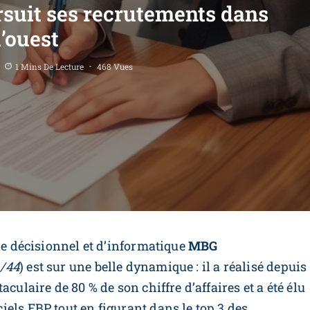
suit ses recrutements dans
l’ouest
1 Mins De Lecture
468 Vues
 de décisionnel et d’informatique
MBG
 /44
) est sur une belle dynamique : il a réalisé depuis
culaire de 80 % de son chiffre d’affaires et a été élu
els EBP tout en figurant dans le top 3 des