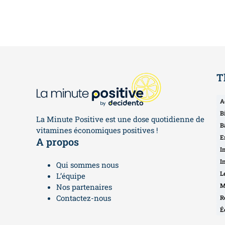
T
A
B
La Minute Positive est une dose quotidienne de
B
vitamines économiques positives !
E
A propos
I
I
Qui sommes nous
L
L’équipe
M
Nos partenaires
Contactez-nous
R
É