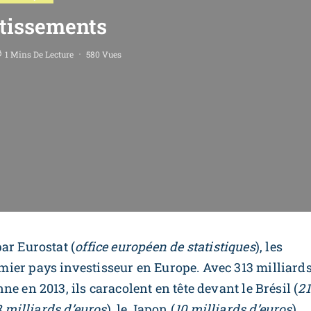
tissements
1 Mins De Lecture
580 Vues
ar Eurostat (
office européen de statistiques
), les
ier pays investisseur en Europe. Avec 313 milliard
e en 2013, ils caracolent en tête devant le Brésil (
21
8 milliards d’euros
), le Japon (
10 milliards d’euros
),