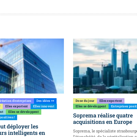
réation d'entreprises
Des idées ++
Dose du jour
Elles exportent
r
Elles exportent
Elles innovent
Elles se développent
Entreprises posit
ent
Elles se développent
Soprema réalise quatre
positives !
acquisitions en Europe
ut déployer les
Soprema, le spécialiste strasbourg
rs intelligents en
l’étanchéité, de la végétalisation e