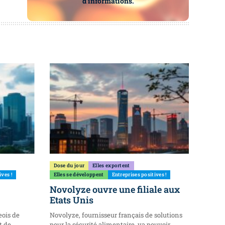
d’informations.
Dose du jour
Elles exportent
ives !
Elles se développent
Entreprises positives !
Novolyze ouvre une filiale aux
Etats Unis
eois de
Novolyze, fournisseur français de solutions
t de
pour la sécurité alimentaire, va pouvoir