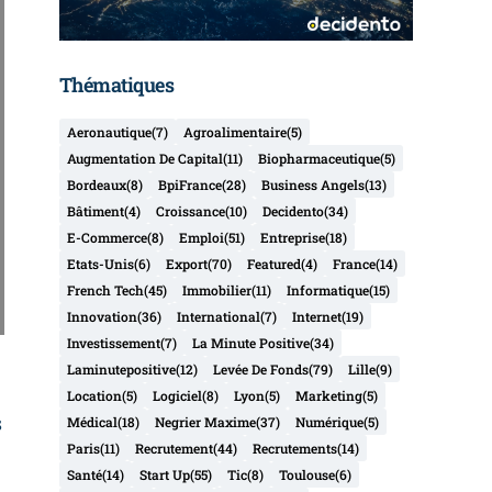
Thématiques
Aeronautique
(7)
Agroalimentaire
(5)
Augmentation De Capital
(11)
Biopharmaceutique
(5)
Bordeaux
(8)
BpiFrance
(28)
Business Angels
(13)
Bâtiment
(4)
Croissance
(10)
Decidento
(34)
E-Commerce
(8)
Emploi
(51)
Entreprise
(18)
Etats-Unis
(6)
Export
(70)
Featured
(4)
France
(14)
French Tech
(45)
Immobilier
(11)
Informatique
(15)
Innovation
(36)
International
(7)
Internet
(19)
Investissement
(7)
La Minute Positive
(34)
Laminutepositive
(12)
Levée De Fonds
(79)
Lille
(9)
Location
(5)
Logiciel
(8)
Lyon
(5)
Marketing
(5)
s
Médical
(18)
Negrier Maxime
(37)
Numérique
(5)
Paris
(11)
Recrutement
(44)
Recrutements
(14)
Santé
(14)
Start Up
(55)
Tic
(8)
Toulouse
(6)