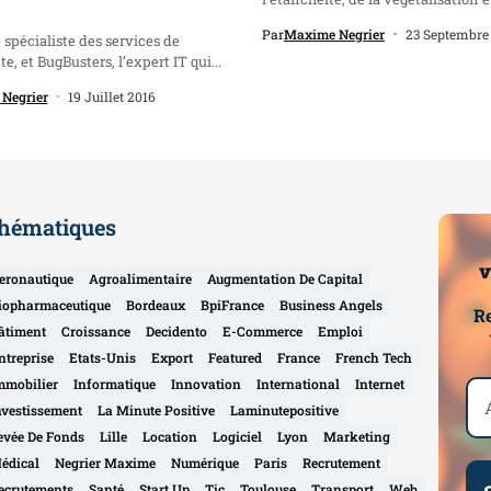
l’isolation,...
Par
Maxime Negrier
23 Septembre
spécialiste des services de
e, et BugBusters, l’expert IT qui...
Negrier
19 Juillet 2016
hématiques
v
eronautique
Agroalimentaire
Augmentation De Capital
iopharmaceutique
Bordeaux
BpiFrance
Business Angels
Re
âtiment
Croissance
Decidento
E-Commerce
Emploi
ntreprise
Etats-Unis
Export
Featured
France
French Tech
mmobilier
Informatique
Innovation
International
Internet
nvestissement
La Minute Positive
Laminutepositive
evée De Fonds
Lille
Location
Logiciel
Lyon
Marketing
édical
Negrier Maxime
Numérique
Paris
Recrutement
ecrutements
Santé
Start Up
Tic
Toulouse
Transport
Web