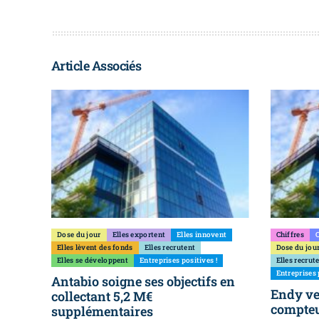
Article Associés
Dose du jour
Elles exportent
Elles innovent
Chiffres
C
Elles lèvent des fonds
Elles recrutent
Dose du jou
Elles se développent
Entreprises positives !
Elles recrut
Entreprises 
Antabio soigne ses objectifs en
Endy ve
collectant 5,2 M€
compteu
supplémentaires