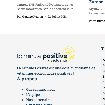
Europe
Omnes, BNP Paribas Développement et
Myfowo, le 
Sham Innovation Santé apportent leur
l’après-vent
soutien à Antabio....
Par
Maxime Negrier
22 Juillet 2018
Par
Maxime 
T
A
B
La Minute Positive est une dose quotidienne de
B
vitamines économiques positives !
E
A propos
I
I
Qui sommes nous
L
L’équipe
M
Nos partenaires
Contactez-nous
R