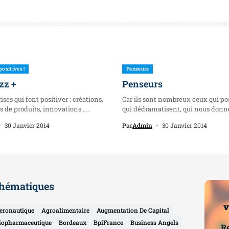
positives !
Penseurs
zz +
Penseurs
ises qui font positiver : créations,
Car ils sont nombreux ceux qui pos
 de produits, innovations…
qui dédramatisent, qui nous donne
30 Janvier 2014
Par
Admin
30 Janvier 2014
hématiques
v
eronautique
Agroalimentaire
Augmentation De Capital
iopharmaceutique
Bordeaux
BpiFrance
Business Angels
Re