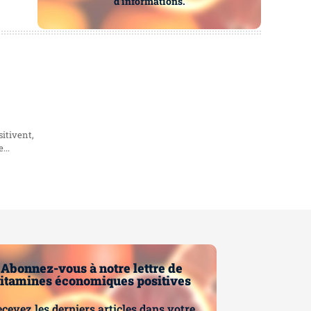
d’informations.
itivent,
...
Abonnez-vous à notre lettre de
itamines économiques positives
cevez les derniers articles dans votre