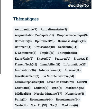
Thématiques
Aeronautique
(7)
Agroalimentaire
(5)
Augmentation De Capital
(11)
Biopharmaceutique
(5)
Bordeaux
(8)
BpiFrance
(28)
Business Angels
(13)
Bâtiment
(4)
Croissance
(10)
Decidento
(34)
E-Commerce
(8)
Emploi
(51)
Entreprise
(18)
Etats-Unis
(6)
Export
(70)
Featured
(4)
France
(14)
French Tech
(45)
Immobilier
(11)
Informatique
(15)
Innovation
(36)
International
(7)
Internet
(19)
Investissement
(7)
La Minute Positive
(34)
Laminutepositive
(12)
Levée De Fonds
(79)
Lille
(9)
Location
(5)
Logiciel
(8)
Lyon
(5)
Marketing
(5)
Médical
(18)
Negrier Maxime
(37)
Numérique
(5)
Paris
(11)
Recrutement
(44)
Recrutements
(14)
Santé
(14)
Start Up
(55)
Tic
(8)
Toulouse
(6)