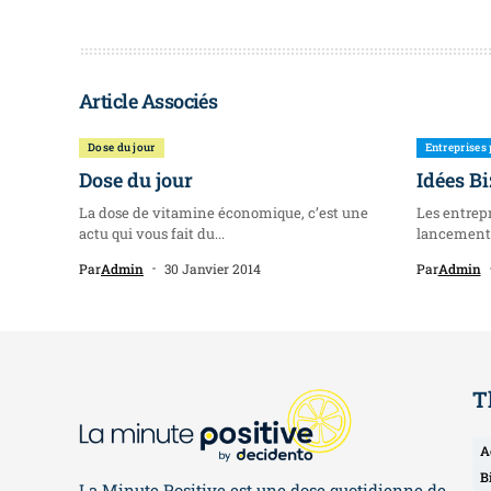
Article Associés
Dose du jour
Entreprises 
Dose du jour
Idées Bi
La dose de vitamine économique, c’est une
Les entrepr
actu qui vous fait du...
lancements
L’idée...
Par
Admin
30 Janvier 2014
Par
Admin
T
A
B
La Minute Positive est une dose quotidienne de